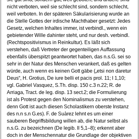
nicht verboten, weil sie schlecht sind, sondern schlecht,
weil verboten. In der späteren Säkularisierung wurde an
die Stelle Gottes der irdische Machthaber gesetzt: Jedes
Gesetz, welchen Inhaltes immer, ist verbindl., wenn ein
gebietender Wille dahinter steht, und nur desh. verbindl.
(Rechtspositivismus in Reinkultur). Es läßt sich
verstehen, daß Vertreter der gegenteiligen Auffassung
ebenfalls überspitzt geantwortet haben, das n.s.G. sei so
sehr in der Natur des Menschen verankert, daß es gelten
würde, auch wenn es keinen Gott gäbe („etsi non daretur
Deus“, H. Grotius, De iure belli et pacis prol. 11; I 1,10;
vgl. Gabriel Vasquez, S.Th. disp. 150 c.3 n.22; R. de
Arriaga, Tract. de leg. disp. 13 sect.2; die Formulierung
ist als Protest gegen den Nominalismus zu verstehen,
denn Gott ist auch diesen Scholastikern oberste Instanz
des n.n s.n G.es). F. de Suàrez lehnt es um einer
sauberen Begriffsbildung willen ab, die Natur selbst als
n.s.G. zu bezeichnen (De legib. II 5,1–8); erkennt aber
doch in der Menschennatur die Grundlage der objektiven