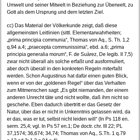
Umwelt und seiner Mitwelt in Beziehung zur Überwelt, zu
Gott als dem Ursprung und dem letzten Ziel.
cc) Das Material der Völkerkunde zeigt, daß diese
allgemeinsten Leitlinien (sittl. Elementarwahrheiten;
„prima principia communia“, Thomas von Aq., S. Th. 1,2
q.94 a.4; „praecepta communissima“, ebd. a.6; „prima
principia generalia morum“, F. de Suàrez, De legib. II 7,5)
zwar nicht überall als solche erfaßt und ausformuliert,
aber doch überall in den konkreten Regeln miterfaßt
werden. Schon Augustinus hat dafür einen guten Blick,
wenn er von der „goldenen Regel“ über das Verhalten
zum Mitmenschen sagt: „Es gibt niemanden, der einem
anderen Unrecht täte und nicht wollte, daß ihm nicht so
geschehe. Eben dadurch übertritt er das Gesetz der
Natur, über das er nicht in Unkenntnis gelassen wird, da
er das, was er tut, selbst nicht leiden will“ (In Ps 118 en.
serm. 25,4; vgl. In Ps 57 en.1; De doctr. chr. III 22; PL
37,1574; 36,674; 34,74; Thomas von Aq., S.Th. 1 q.79