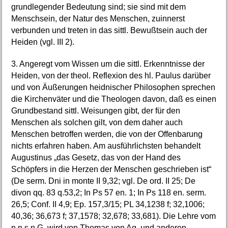
grundlegender Bedeutung sind; sie sind mit dem
Menschsein, der Natur des Menschen, zuinnerst
verbunden und treten in das sittl. Bewußtsein auch der
Heiden (vgl. III 2).
3. Angeregt vom Wissen um die sittl. Erkenntnisse der
Heiden, von der theol. Reflexion des hl. Paulus darüber
und von Äußerungen heidnischer Philosophen sprechen
die Kirchenväter und die Theologen davon, daß es einen
Grundbestand sittl. Weisungen gibt, der für den
Menschen als solchen gilt, von dem daher auch
Menschen betroffen werden, die von der Offenbarung
nichts erfahren haben. Am ausführlichsten behandelt
Augustinus „das Gesetz, das von der Hand des
Schöpfers in die Herzen der Menschen geschrieben ist“
(De serm. Dni in monte II 9,32; vgl. De ord. II 25; De
divon qq. 83 q.53,2; In Ps 57 en. 1; In Ps 118 en. serm.
26,5; Conf. II 4,9; Ep. 157,3/15; PL 34,1238 f; 32,1006;
40,36; 36,673 f; 37,1578; 32,678; 33,681). Die Lehre vom
n.n s.n G. wird von Thomas von Aq. und anderen