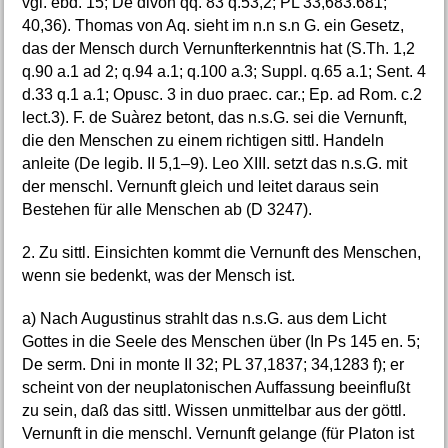
vgl. ebd. 15; De divon qq. 83 q.53,2; PL 33,683.681;
40,36). Thomas von Aq. sieht im n.n s.n G. ein Gesetz,
das der Mensch durch Vernunfterkenntnis hat (S.Th. 1,2
q.90 a.1 ad 2; q.94 a.1; q.100 a.3; Suppl. q.65 a.1; Sent. 4
d.33 q.1 a.1; Opusc. 3 in duo praec. car.; Ep. ad Rom. c.2
lect.3). F. de Suàrez betont, das n.s.G. sei die Vernunft,
die den Menschen zu einem richtigen sittl. Handeln
anleite (De legib. II 5,1–9). Leo XIII. setzt das n.s.G. mit
der menschl. Vernunft gleich und leitet daraus sein
Bestehen für alle Menschen ab (D 3247).
2. Zu sittl. Einsichten kommt die Vernunft des Menschen,
wenn sie bedenkt, was der Mensch ist.
a) Nach Augustinus strahlt das n.s.G. aus dem Licht
Gottes in die Seele des Menschen über (In Ps 145 en. 5;
De serm. Dni in monte II 32; PL 37,1837; 34,1283 f); er
scheint von der neuplatonischen Auffassung beeinflußt
zu sein, daß das sittl. Wissen unmittelbar aus der göttl.
Vernunft in die menschl. Vernunft gelange (für Platon ist