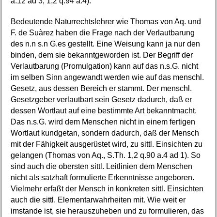
a.12 ad 3; 1,2 q.94 a.4).
Bedeutende Naturrechtslehrer wie Thomas von Aq. und
F. de Suàrez haben die Frage nach der Verlautbarung
des n.n s.n G.es gestellt. Eine Weisung kann ja nur den
binden, dem sie bekanntgeworden ist. Der Begriff der
Verlautbarung (Promulgation) kann auf das n.s.G. nicht
im selben Sinn angewandt werden wie auf das menschl.
Gesetz, aus dessen Bereich er stammt. Der menschl.
Gesetzgeber verlautbart sein Gesetz dadurch, daß er
dessen Wortlaut auf eine bestimmte Art bekanntmacht.
Das n.s.G. wird dem Menschen nicht in einem fertigen
Wortlaut kundgetan, sondern dadurch, daß der Mensch
mit der Fähigkeit ausgerüstet wird, zu sittl. Einsichten zu
gelangen (Thomas von Aq., S.Th. 1,2 q.90 a.4 ad 1). So
sind auch die obersten sittl. Leitlinien dem Menschen
nicht als satzhaft formulierte Erkenntnisse angeboren.
Vielmehr erfaßt der Mensch in konkreten sittl. Einsichten
auch die sittl. Elementarwahrheiten mit. Wie weit er
imstande ist, sie herauszuheben und zu formulieren, das