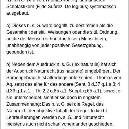
Scholastikern (F. de Suàrez, De legibus) systematisch
ausgebaut.
a) Dieses n. s. G. wäre begriffl. zu bestimmen als die
Gesamtheit der sittl. Weisungen oder die sittl. Ordnung,
an die der Mensch schon durch sein Menschsein,
unabhängig von jeder positiven Gesetzgebung,
gebunden ist.
b) Neben dem Ausdruck n. s. G. (lex naturalis) hat sich
der Ausdruck Naturrecht (ius naturale) eingebürgert. Der
Sprachgebrauch ist allerdings unterschiedl. Thomas von
Aq. setzt das eine für das andere (Sent. 3 d.37 q.1 a.3; 4
d.33 q.1 a.1; . Th. 2,2 q.85 a.1; Suppl. q.65 a.1); soweit er
sie unterscheidet, sieht er sie doch in engstem
Zusammenhang: Das n. s. G. sei die Regel, das
Naturrecht der objektive Inhalt der Regel. In kirchl.
Lehräußerungen werden n. s. G. und Naturrecht
meistens auch nicht scharf voneinander geschieden.