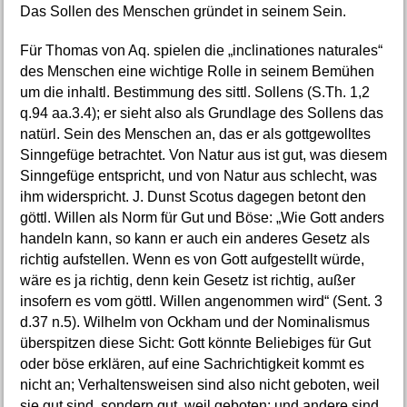
Das Sollen des Menschen gründet in seinem Sein.
Für Thomas von Aq. spielen die „inclinationes naturales“
des Menschen eine wichtige Rolle in seinem Bemühen
um die inhaltl. Bestimmung des sittl. Sollens (S.Th. 1,2
q.94 aa.3.4); er sieht also als Grundlage des Sollens das
natürl. Sein des Menschen an, das er als gottgewolltes
Sinngefüge betrachtet. Von Natur aus ist gut, was diesem
Sinngefüge entspricht, und von Natur aus schlecht, was
ihm widerspricht. J. Dunst Scotus dagegen betont den
göttl. Willen als Norm für Gut und Böse: „Wie Gott anders
handeln kann, so kann er auch ein anderes Gesetz als
richtig aufstellen. Wenn es von Gott aufgestellt würde,
wäre es ja richtig, denn kein Gesetz ist richtig, außer
insofern es vom göttl. Willen angenommen wird“ (Sent. 3
d.37 n.5). Wilhelm von Ockham und der Nominalismus
überspitzen diese Sicht: Gott könnte Beliebiges für Gut
oder böse erklären, auf eine Sachrichtigkeit kommt es
nicht an; Verhaltensweisen sind also nicht geboten, weil
sie gut sind, sondern gut, weil geboten; und andere sind