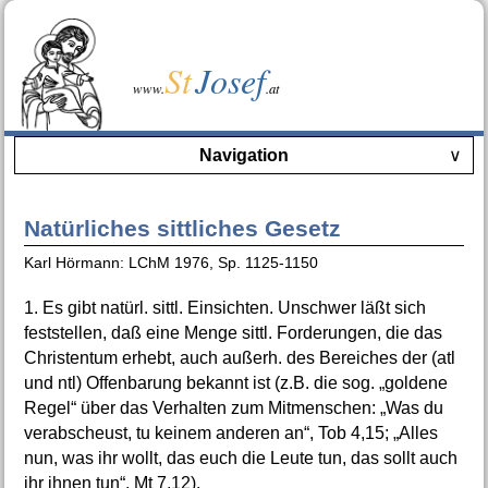
St
Josef
www.
.at
Navigation
∨
Natürliches sittliches Gesetz
Karl Hörmann: LChM 1976, Sp. 1125-1150
1. Es gibt natürl. sittl. Einsichten. Unschwer läßt sich
feststellen, daß eine Menge sittl. Forderungen, die das
Christentum erhebt, auch außerh. des Bereiches der (atl
und ntl) Offenbarung bekannt ist (z.B. die sog. „goldene
Regel“ über das Verhalten zum Mitmenschen: „Was du
verabscheust, tu keinem anderen an“, Tob 4,15; „Alles
nun, was ihr wollt, das euch die Leute tun, das sollt auch
ihr ihnen tun“, Mt 7,12).