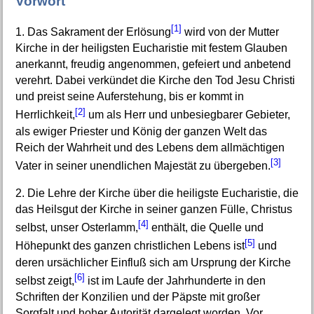
Vorwort
[1]
1. Das Sakrament der Erlösung
wird von der Mutter
Kirche in der heiligsten Eucharistie mit festem Glauben
anerkannt, freudig angenommen, gefeiert und anbetend
verehrt. Dabei verkündet die Kirche den Tod Jesu Christi
und preist seine Auferstehung, bis er kommt in
[2]
Herrlichkeit,
um als Herr und unbesiegbarer Gebieter,
als ewiger Priester und König der ganzen Welt das
Reich der Wahrheit und des Lebens dem allmächtigen
[3]
Vater in seiner unendlichen Majestät zu übergeben.
2. Die Lehre der Kirche über die heiligste Eucharistie, die
das Heilsgut der Kirche in seiner ganzen Fülle, Christus
[4]
selbst, unser Osterlamm,
enthält, die Quelle und
[5]
Höhepunkt des ganzen christlichen Lebens ist
und
deren ursächlicher Einfluß sich am Ursprung der Kirche
[6]
selbst zeigt,
ist im Laufe der Jahrhunderte in den
Schriften der Konzilien und der Päpste mit großer
Sorgfalt und hoher Autorität dargelegt worden. Vor