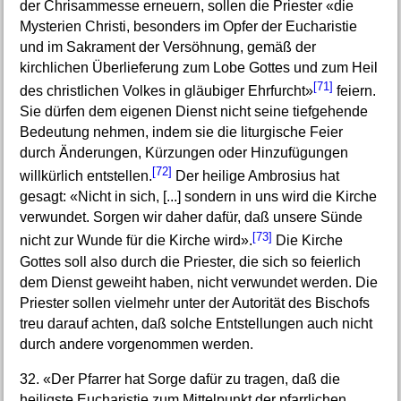
der Chrisammesse erneuern, sollen die Priester «die
Mysterien Christi, besonders im Opfer der Eucharistie
und im Sakrament der Versöhnung, gemäß der
kirchlichen Überlieferung zum Lobe Gottes und zum Heil
[71]
des christlichen Volkes in gläubiger Ehrfurcht»
feiern.
Sie dürfen dem eigenen Dienst nicht seine tiefgehende
Bedeutung nehmen, indem sie die liturgische Feier
durch Änderungen, Kürzungen oder Hinzufügungen
[72]
willkürlich entstellen.
Der heilige Ambrosius hat
gesagt: «Nicht in sich, [...] sondern in uns wird die Kirche
verwundet. Sorgen wir daher dafür, daß unsere Sünde
[73]
nicht zur Wunde für die Kirche wird».
Die Kirche
Gottes soll also durch die Priester, die sich so feierlich
dem Dienst geweiht haben, nicht verwundet werden. Die
Priester sollen vielmehr unter der Autorität des Bischofs
treu darauf achten, daß solche Entstellungen auch nicht
durch andere vorgenommen werden.
32. «Der Pfarrer hat Sorge dafür zu tragen, daß die
heiligste Eucharistie zum Mittelpunkt der pfarrlichen