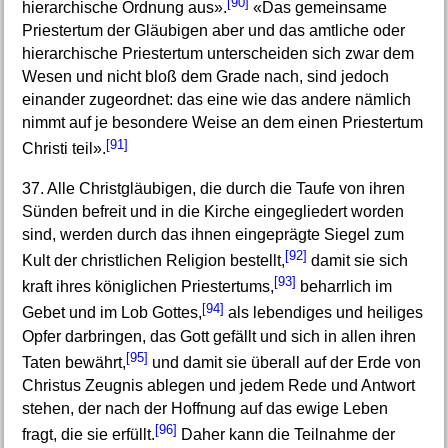
[90]
hierarchische Ordnung aus».
«Das gemeinsame
Priestertum der Gläubigen aber und das amtliche oder
hierarchische Priestertum unterscheiden sich zwar dem
Wesen und nicht bloß dem Grade nach, sind jedoch
einander zugeordnet: das eine wie das andere nämlich
nimmt auf je besondere Weise an dem einen Priestertum
[91]
Christi teil».
37. Alle Christgläubigen, die durch die Taufe von ihren
Sünden befreit und in die Kirche eingegliedert worden
sind, werden durch das ihnen eingeprägte Siegel zum
[92]
Kult der christlichen Religion bestellt,
damit sie sich
[93]
kraft ihres königlichen Priestertums,
beharrlich im
[94]
Gebet und im Lob Gottes,
als lebendiges und heiliges
Opfer darbringen, das Gott gefällt und sich in allen ihren
[95]
Taten bewährt,
und damit sie überall auf der Erde von
Christus Zeugnis ablegen und jedem Rede und Antwort
stehen, der nach der Hoffnung auf das ewige Leben
[96]
fragt, die sie erfüllt.
Daher kann die Teilnahme der