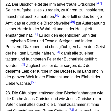
[47]
22. Der Bischof leitet die ihm anvertraute Ortskirche.
Seine Aufgabe ist es zu regeln, zu führen, zu inspirieren,
[48]
manchmal auch zu mahnen.
So erfüllt er das heilige
[49]
Amt, das er durch die Bischofsweihe
zur Auferbauung
seiner Herde in der Wahrheit und in der Heiligkeit
[50]
empfangen hat.
Er soll den eigentlichen Sinn der
liturgischen Riten und Texte aufzeigen und in den
Priestern, Diakonen und christgläubigen Laien den Geist
[51]
der heiligen Liturgie nähren,
damit alle zu einer
tätigen und fruchtbaren Feier der Eucharistie geführt
[52]
werden.
Zugleich soll er dafür sorgen, daß der
gesamte Leib der Kirche in der Diözese, im Land und in
der ganzen Welt in der Eintracht und in der Einheit der
[53]
Liebe wachse.
23. Die Gläubigen «müssen dem Bischof anhangen wie
die Kirche Jesus Christus und wie Jesus Christus dem
Vater, damit alles durch die Einheit zusammenstimme
[54]