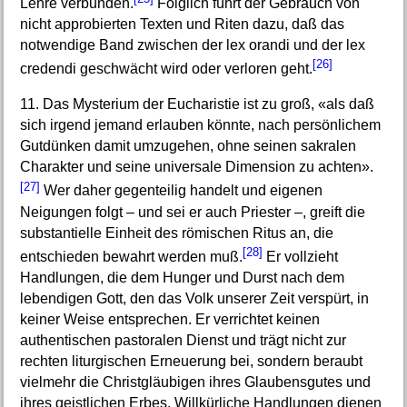
Lehre verbunden.
Folglich führt der Gebrauch von
nicht approbierten Texten und Riten dazu, daß das
notwendige Band zwischen der lex orandi und der lex
[26]
credendi geschwächt wird oder verloren geht.
11. Das Mysterium der Eucharistie ist zu groß, «als daß
sich irgend jemand erlauben könnte, nach persönlichem
Gutdünken damit umzugehen, ohne seinen sakralen
Charakter und seine universale Dimension zu achten».
[27]
Wer daher gegenteilig handelt und eigenen
Neigungen folgt – und sei er auch Priester –, greift die
substantielle Einheit des römischen Ritus an, die
[28]
entschieden bewahrt werden muß.
Er vollzieht
Handlungen, die dem Hunger und Durst nach dem
lebendigen Gott, den das Volk unserer Zeit verspürt, in
keiner Weise entsprechen. Er verrichtet keinen
authentischen pastoralen Dienst und trägt nicht zur
rechten liturgischen Erneuerung bei, sondern beraubt
vielmehr die Christgläubigen ihres Glaubensgutes und
ihres geistlichen Erbes. Willkürliche Handlungen dienen