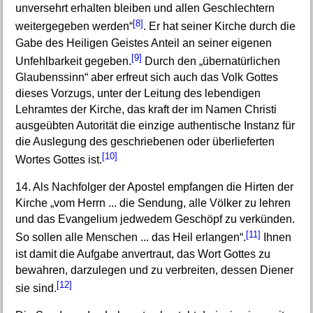
unversehrt erhalten bleiben und allen Geschlechtern
[8]
weitergegeben werden“
. Er hat seiner Kirche durch die
Gabe des Heiligen Geistes Anteil an seiner eigenen
[9]
Unfehlbarkeit gegeben.
Durch den „übernatürlichen
Glaubenssinn“ aber erfreut sich auch das Volk Gottes
dieses Vorzugs, unter der Leitung des lebendigen
Lehramtes der Kirche, das kraft der im Namen Christi
ausgeübten Autorität die einzige authentische Instanz für
die Auslegung des geschriebenen oder überlieferten
[10]
Wortes Gottes ist.
14. Als Nachfolger der Apostel empfangen die Hirten der
Kirche „vom Herrn ... die Sendung, alle Völker zu lehren
und das Evangelium jedwedem Geschöpf zu verkünden.
[11]
So sollen alle Menschen ... das Heil erlangen“.
Ihnen
ist damit die Aufgabe anvertraut, das Wort Gottes zu
bewahren, darzulegen und zu verbreiten, dessen Diener
[12]
sie sind.