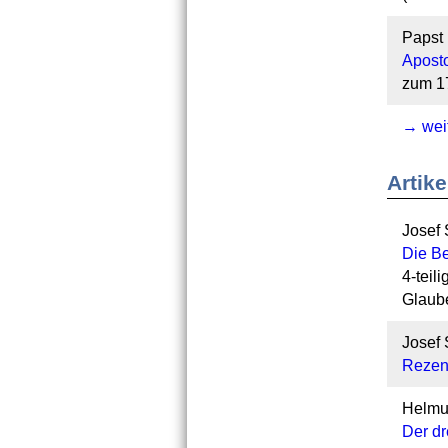
Papst 
Aposto
zum 17
→ weit
Artike
Josef 
Die Be
4-teil
Glaube
Josef 
Rezens
Helmut
Der dr