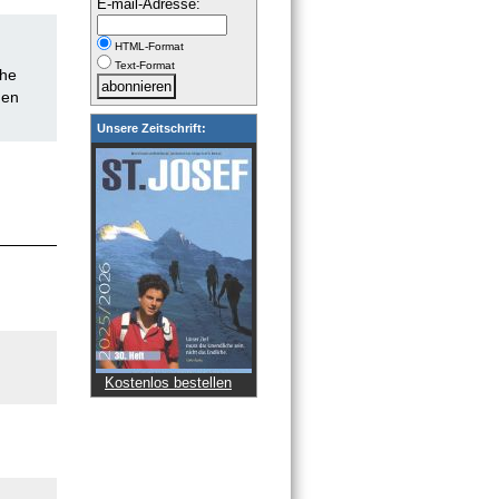
E-mail-Adresse:
HTML-Format
Text-Format
che
den
Unsere Zeitschrift:
Kostenlos bestellen