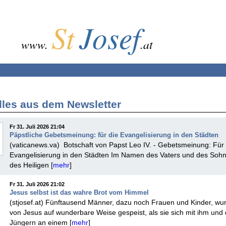
St
Josef
www.
.at
lles aus dem Newsletter
Fr 31. Juli 2026 21:04
Päpstliche Gebetsmeinung: für die Evangelisierung in den Städten
(vaticanews.va) Botschaft von Papst Leo IV. - Gebetsmeinung: Für 
Evangelisierung in den Städten Im Namen des Vaters und des Soh
des Heiligen [
mehr
]
Fr 31. Juli 2026 21:02
Jesus selbst ist das wahre Brot vom Himmel
(stjosef.at) Fünftausend Männer, dazu noch Frauen und Kinder, wu
von Jesus auf wunderbare Weise gespeist, als sie sich mit ihm und
Jüngern an einem [
mehr
]