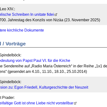
Leo XIV.:
lische Schreiben In unitate fidei
00. Jahrestag des Konzils von Nizäa (23. November 2025)
ere kirchliche Dokumente
l / Vorträge
Spindelböck:
deutung von Papst Paul VI. für die Kirche
ige Sendereihe auf „Radio Maria Österreich“ in der Reihe „1x1 d
ns“ (gesendet am 4.10., 11.10., 18.10., 25.10.2014)
Spindelböck:
ion zu: Egon Friedell, Kulturgeschichte der Neuzeit
 Prader:
eifaltige Gott ist ohne Liebe nicht vorstellbar