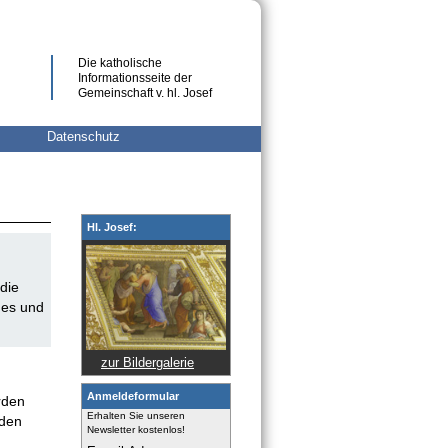
Die katholische
Informationsseite der
Gemeinschaft v. hl. Josef
Datenschutz
Hl. Josef:
die
nes und
zur Bildergalerie
Anmeldeformular
rden
Erhalten Sie unseren
 den
Newsletter kostenlos!