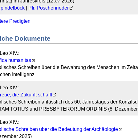
nntag im Jahreskreis (12.07.2026)
Spindelböck
|
Pfr. Poschenrieder
ere Predigten
liche Dokumente
Leo XIV.:
fica humanitas
lisches Schreiben über die Bewahrung des Menschen im Zeital
ichen Intelligenz
Leo XIV.:
reue, die Zukunft schafft
lisches Schreiben anlässlich des 60. Jahrestages der Konzilsd
AM TOTIUS und PRESBYTERORUM ORDINIS (8. Dezember 
Leo XIV.:
lische Schreiben über die Bedeutung der Archäologie
Dezember 2025)