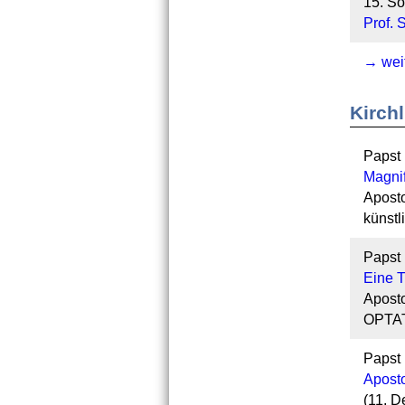
15. So
Prof. 
→ weit
Kirch
Papst 
Magni
Aposto
künstl
Papst 
Eine T
Aposto
OPTAT
Papst 
Aposto
(11. 